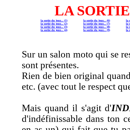
LA SORTIE 
la sortie du jour... (1)
la sortie du jour... (6)
la 
la sortie du jour... (2)
la sortie du jour... (7)
la 
la sortie du jour... (3)
la sortie du jour... (8)
la 
la sortie du jour... (4)
la sortie du jour... (9)
la 
Sur un salon moto qui se re
sont présentes.
Rien de bien original quan
etc. (avec tout le respect q
Mais quand il s'agit d'
IND
d'indéfinissable dans ton ce
en as un) qui fait que tu 