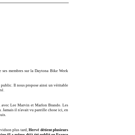
n de ses membres sur la Daytona Bike Week
ublic. Il nous propose ainsi un véritable
té.
e", avec Lee Marvin et Marlon Brando. Les
 Jamais il n'avait vu pareille chose ici, en
uis.
avidson plus tard,
Hervé détient plusieurs
ine (il a même déjà été publié en France