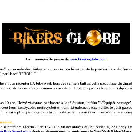
Communiqué de presse de
www.bikers-globe.com
lture", au monde des Harley et autres custom bikes, édite le premier livre de l'u
", par Hervé REBOLLO.
e à nous raconter LA bike week hors des sentiers battus, celle méconnue du grand p
photos et de très nombreux commentaires dont il revendique totalement la subjectivi
 pas 10 ans, Hervé visionne, par hasard à la télévision, le film "L'Équipée sauvag
surtout leurs incroyables motocyclettes, vont littéralement émerveiller le petit garçon.
 on ne parle plus que de ça dans la cours de récré. Le gamin est irrévocablement conq
rcours...
de sa première Electra Glide 1340 à la fin des années 80. Aujourd'hui, 22 Harley-D
on Butt Association
, écrit également tous les mois pour le New-York Rider Magaz