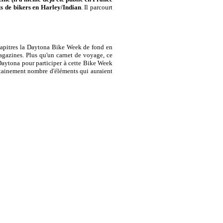
its de bikers en Harley/Indian
. Il parcourt
chapitres la Daytona Bike Week de fond en
agazines. Plus qu'un carnet de voyage, ce
à Daytona pour participer à cette Bike Week
rtainement nombre d'éléments qui auraient