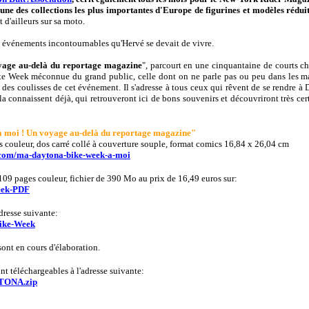
 l'une des collections les plus importantes d'Europe de figurines et modèles rédu
 d'ailleurs sur sa moto.
 événements incontournables qu'Hervé se devait de vivre.
age au-delà du reportage magazine
", parcourt en une cinquantaine de courts 
ette Week méconnue du grand public, celle dont on ne parle pas ou peu dans les m
e des coulisses de cet événement. Il s'adresse à tous ceux qui rêvent de se rendre 
a connaissent déjà, qui retrouveront ici de bons souvenirs et découvriront très ce
à moi ! Un voyage au-delà du reportage magazine"
 couleur, dos carré collé à couverture souple, format comics 16,84 x 26,04 cm
l.com/ma-daytona-bike-week-a-moi
09 pages couleur, fichier de 390 Mo au prix de 16,49 euros sur:
eek-PDF
dresse suivante:
Bike-Week
ont en cours d'élaboration.
nt téléchargeables à l'adresse suivante:
YTONA.zip