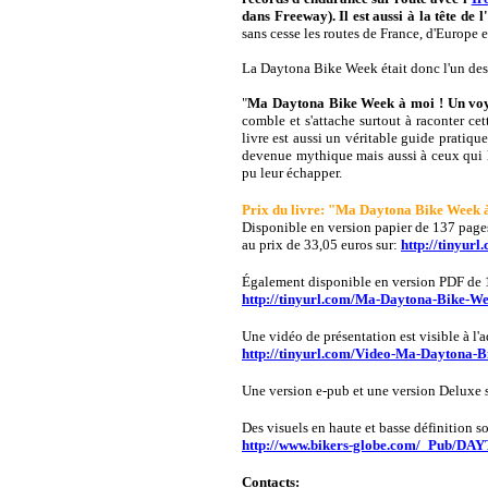
dans Freeway). Il est aussi à la tête de
sans cesse les routes de France, d'Europe et
La Daytona Bike Week était donc l'un des
"
Ma Daytona Bike Week à moi ! Un voy
comble et s'attache surtout à raconter c
livre est aussi un véritable guide pratiqu
devenue mythique mais aussi à ceux qui l
pu leur échapper.
Prix du livre: "Ma Daytona Bike Week 
Disponible en version papier de 137 pages
au prix de 33,05 euros sur:
http://tinyur
Également disponible en version PDF de 1
http://tinyurl.com/Ma-Daytona-Bike-W
Une vidéo de présentation est visible à l'a
http://tinyurl.com/Video-Ma-Daytona-
Une version e-pub et une version Deluxe s
Des visuels en haute et basse définition so
http://www.bikers-globe.com/_Pub/DA
Contacts: