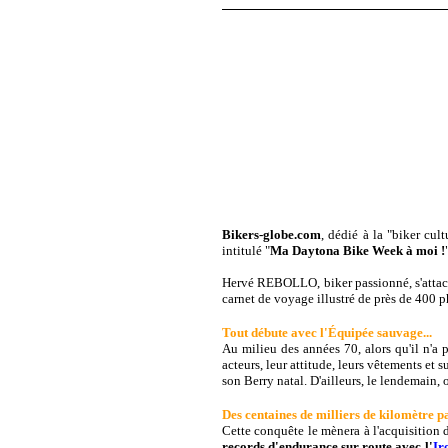
Bikers-globe.com
, dédié à la "biker cu
intitulé "
Ma Daytona Bike Week à moi !
Hervé REBOLLO, biker passionné, s'attach
carnet de voyage illustré de près de 400 
Tout débute avec l'Équipée sauvage...
Au milieu des années 70, alors qu'il n'a
acteurs, leur attitude, leurs vêtements et 
son Berry natal. D'ailleurs, le lendemain,
Des centaines de milliers de kilomètre pa
Cette conquête le mènera à l'acquisition 
records d'endurance sur route avec l'
Ir